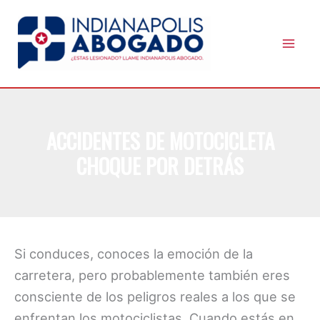
Skip
to
content
ACCIDENTES DE MOTOCICLETA
CHOQUE POR DETRÁS
Si conduces, conoces la emoción de la
carretera, pero probablemente también eres
consciente de los peligros reales a los que se
enfrentan los motociclistas. Cuando estás en