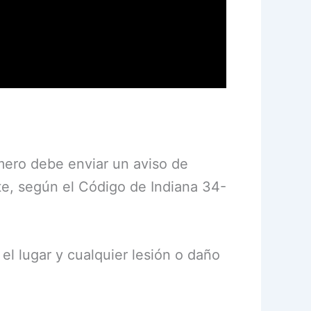
mero debe enviar un aviso de
nte, según el Código de Indiana 34-
el lugar y cualquier lesión o daño