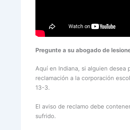
Pregunte a su abogado de lesion
Aquí en Indiana, si alguien desea
reclamación a la corporación escol
13-3.
El aviso de reclamo debe contener 
sufrido.