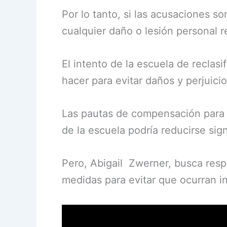
Por lo tanto, si las acusaciones s
cualquier daño o lesión personal r
El intento de la escuela de reclasi
hacer para evitar daños y perjuicio
Las pautas de compensación para tr
de la escuela podría reducirse sig
Pero, Abigail Zwerner, busca resp
medidas para evitar que ocurran in