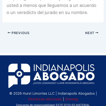
usted a menos que lleguemos a un acuerdo
o un veredicto del jurado en su nombre.
PREVIOUS
NEXT
© 2026 Hurst Limontes LLC | Indianapolis Abogados |
Directrices editoriales
|
Sitemap
Descargo de responsabilidad: ESTE SITIO ES MATERIAL