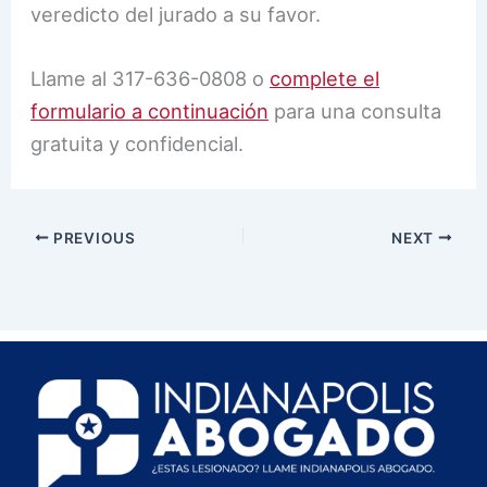
veredicto del jurado a su favor.
Llame al 317-636-0808 o
complete el
formulario a continuación
para una consulta
gratuita y confidencial.
PREVIOUS
NEXT