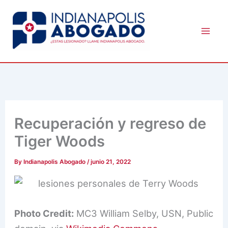
Skip
to
content
Recuperación y regreso de
Tiger Woods
By
Indianapolis Abogado
/
junio 21, 2022
Photo Credit:
MC3 William Selby, USN, Public