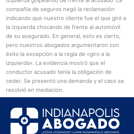
izquierda golpeando de frente al acusado. La
compañía de seguros negó la reclamación
indicando que nuestro cliente fue el que giró a
la izquierda chocando de frente al automóvil
de su asegurado. En general, esto es cierto,
pero nuestros abogados argumentaron con
éxito la excepción a la regla de «giro a la
izquierda». La evidencia mostró que el
conductor acusado tenía la obligación de
ceder. Se presentó una demanda y el caso se
resolvió en mediación.