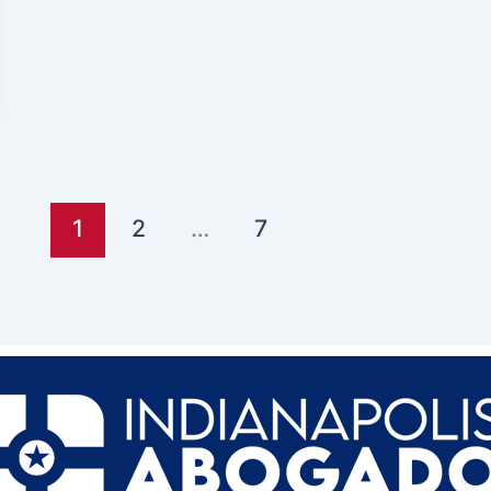
1
2
…
7