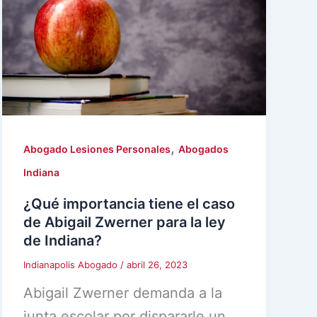
,
Abogado Lesiones Personales
Abogados
Indiana
¿Qué importancia tiene el caso
de Abigail Zwerner para la ley
de Indiana?
Indianapolis Abogado
/
abril 26, 2023
Abigail Zwerner demanda a la
junta escolar por dispararle un