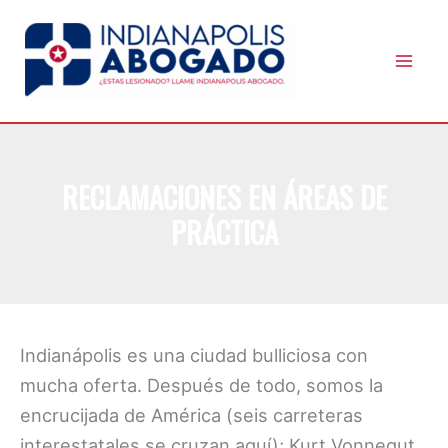
Skip
to
content
RECLAMACIONES EN ÁREAS DE
PRÁCTICA
Indianápolis es una ciudad bulliciosa con
mucha oferta. Después de todo, somos la
encrucijada de América (seis carreteras
interestatales se cruzan aquí); Kurt Vonnegut